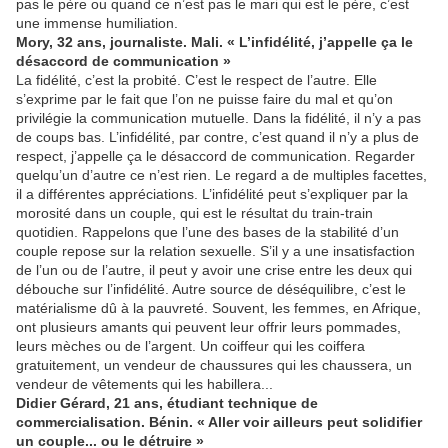
pas le père ou quand ce n’est pas le mari qui est le père, c’est
une immense humiliation.
Mory, 32 ans, journaliste. Mali. « L’infidélité, j’appelle ça le
désaccord de communication »
La fidélité, c’est la probité. C’est le respect de l’autre. Elle
s’exprime par le fait que l’on ne puisse faire du mal et qu’on
privilégie la communication mutuelle. Dans la fidélité, il n’y a pas
de coups bas. L’infidélité, par contre, c’est quand il n’y a plus de
respect, j’appelle ça le désaccord de communication. Regarder
quelqu’un d’autre ce n’est rien. Le regard a de multiples facettes,
il a différentes appréciations. L’infidélité peut s’expliquer par la
morosité dans un couple, qui est le résultat du train-train
quotidien. Rappelons que l’une des bases de la stabilité d’un
couple repose sur la relation sexuelle. S’il y a une insatisfaction
de l’un ou de l’autre, il peut y avoir une crise entre les deux qui
débouche sur l’infidélité. Autre source de déséquilibre, c’est le
matérialisme dû à la pauvreté. Souvent, les femmes, en Afrique,
ont plusieurs amants qui peuvent leur offrir leurs pommades,
leurs mèches ou de l’argent. Un coiffeur qui les coiffera
gratuitement, un vendeur de chaussures qui les chaussera, un
vendeur de vêtements qui les habillera...
Didier Gérard, 21 ans, étudiant technique de
commercialisation. Bénin. « Aller voir ailleurs peut solidifier
un couple... ou le détruire »