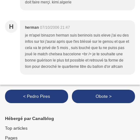
doit faire merçi. kimi.algerie
H
herman
07/10/2006 21:47
je m'apel binazon herman suis beninois suis eleve j'ai eu des
infos sur toi j'aurai apris que t'es bléssé sur le genou et que et
cela va te privé de 5 mois , suis touché que tu ne puiss pas
joué le match chelsea baccelone <br /> je te souhaite une
bonne guérison le plus tot possible et retrouvé ta forme de
lion pour decroché le quartieme titre du ballon d'or afrcain
< Pedro Pires
Obote >
Hébergé par Canalblog
Top articles
Pages