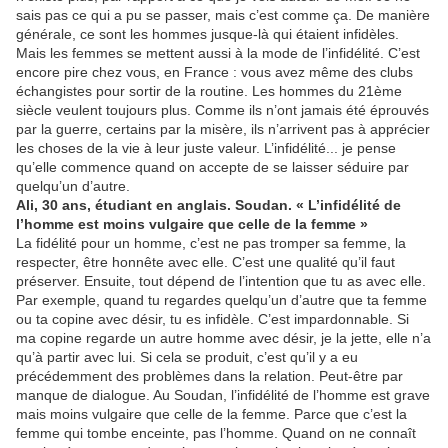
sais pas ce qui a pu se passer, mais c’est comme ça. De manière
générale, ce sont les hommes jusque-là qui étaient infidèles.
Mais les femmes se mettent aussi à la mode de l’infidélité. C’est
encore pire chez vous, en France : vous avez même des clubs
échangistes pour sortir de la routine. Les hommes du 21ème
siècle veulent toujours plus. Comme ils n’ont jamais été éprouvés
par la guerre, certains par la misère, ils n’arrivent pas à apprécier
les choses de la vie à leur juste valeur. L’infidélité... je pense
qu’elle commence quand on accepte de se laisser séduire par
quelqu’un d’autre.
Ali, 30 ans, étudiant en anglais. Soudan. « L’infidélité de
l’homme est moins vulgaire que celle de la femme »
La fidélité pour un homme, c’est ne pas tromper sa femme, la
respecter, être honnête avec elle. C’est une qualité qu’il faut
préserver. Ensuite, tout dépend de l’intention que tu as avec elle.
Par exemple, quand tu regardes quelqu’un d’autre que ta femme
ou ta copine avec désir, tu es infidèle. C’est impardonnable. Si
ma copine regarde un autre homme avec désir, je la jette, elle n’a
qu’à partir avec lui. Si cela se produit, c’est qu’il y a eu
précédemment des problèmes dans la relation. Peut-être par
manque de dialogue. Au Soudan, l’infidélité de l’homme est grave
mais moins vulgaire que celle de la femme. Parce que c’est la
femme qui tombe enceinte, pas l’homme. Quand on ne connaît