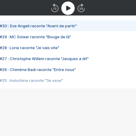
#30 : Eve Angeli raconte "Avant de partir"
#29 : MC Solaar raconte "Bouge de là"
28 : Lorie raconte "Je vais vite"
#27 : Christophe Willem raconte "Jacques a dit"
#26 : Chimène Badi raconte "Entre nous"
#25 : Indochine raconte "3e sexe"
#24 : Zaho raconte "C'est chelou"
#23 : Patrick Bruel raconte "Au café des délices"
#22 : Kyo raconte "Le chemin"
#21 : Nolwenn Leroy raconte "Cassé"
#20 : Patrick Hernandez raconte "Born to be alive"