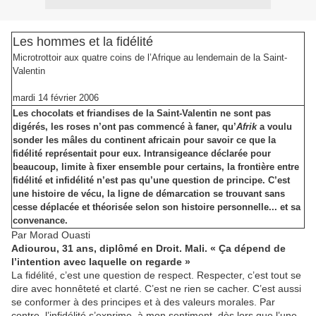
Les hommes et la fidélité
Microtrottoir aux quatre coins de l’Afrique au lendemain de la Saint-
Valentin
mardi 14 février 2006
Les chocolats et friandises de la Saint-Valentin ne sont pas
digérés, les roses n’ont pas commencé à faner, qu’
Afrik
a voulu
sonder les mâles du continent africain pour savoir ce que la
fidélité représentait pour eux. Intransigeance déclarée pour
beaucoup, limite à fixer ensemble pour certains, la frontière entre
fidélité et infidélité n’est pas qu’une question de principe. C’est
une histoire de vécu, la ligne de démarcation se trouvant sans
cesse déplacée et théorisée selon son histoire personnelle... et sa
convenance.
Par Morad Ouasti
Adiourou, 31 ans, diplômé en Droit. Mali. « Ça dépend de
l’intention avec laquelle on regarde »
La fidélité, c’est une question de respect. Respecter, c’est tout se
dire avec honnêteté et clarté. C’est ne rien se cacher. C’est aussi
se conformer à des principes et à des valeurs morales. Par
contre, l’infidélité s’exprime, à mon sentiment, dès lors que l’une