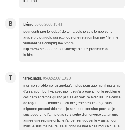
it to read
B
blémo
06/06/2008 13:41
pour continuer le 'débat' de ton article je suis tombé sur un
article plutot rigolo qui explique une relation homme / femme
vraiment pas compliquée :<br />
http://www.scoopotron.com/Incroyable-Le-probleme-de-
la.html
T
tarek.nadia
05/02/2007 10:20
moi mon probleme j'ai quelqu'un plus jeun que moi il ma aimé
d'un amour fou il vit avec moi jusqu'a present moi le probleme
ces dernier temps quand je suis en voiture avec lui il ne cesse
de regarder les femmes et ca me gene beaucoup je suis
mignone presentable mais je sens une certaine pocrisie je
suis avec lui je l'aime et je suis sortie d'un divorce ca fait une
année une repture difficile j'ai penser trouver le vrais amour
mais je suis malheureuse au fond de moi aidez moi ce que je