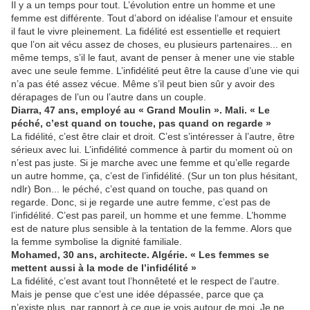
Il y a un temps pour tout. L’évolution entre un homme et une
femme est différente. Tout d’abord on idéalise l’amour et ensuite
il faut le vivre pleinement. La fidélité est essentielle et requiert
que l’on ait vécu assez de choses, eu plusieurs partenaires... en
même temps, s’il le faut, avant de penser à mener une vie stable
avec une seule femme. L’infidélité peut être la cause d’une vie qui
n’a pas été assez vécue. Même s’il peut bien sûr y avoir des
dérapages de l’un ou l’autre dans un couple.
Diarra, 47 ans, employé au « Grand Moulin ». Mali. « Le
péché, c’est quand on touche, pas quand on regarde »
La fidélité, c’est être clair et droit. C’est s’intéresser à l’autre, être
sérieux avec lui. L’infidélité commence à partir du moment où on
n’est pas juste. Si je marche avec une femme et qu’elle regarde
un autre homme, ça, c’est de l’infidélité. (Sur un ton plus hésitant,
ndlr) Bon... le péché, c’est quand on touche, pas quand on
regarde. Donc, si je regarde une autre femme, c’est pas de
l’infidélité. C’est pas pareil, un homme et une femme. L’homme
est de nature plus sensible à la tentation de la femme. Alors que
la femme symbolise la dignité familiale.
Mohamed, 30 ans, architecte. Algérie. « Les femmes se
mettent aussi à la mode de l’infidélité »
La fidélité, c’est avant tout l’honnêteté et le respect de l’autre.
Mais je pense que c’est une idée dépassée, parce que ça
n’existe plus, par rapport à ce que je vois autour de moi. Je ne