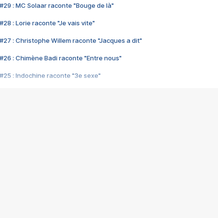
#29 : MC Solaar raconte "Bouge de là"
28 : Lorie raconte "Je vais vite"
#27 : Christophe Willem raconte "Jacques a dit"
#26 : Chimène Badi raconte "Entre nous"
#25 : Indochine raconte "3e sexe"
#24 : Zaho raconte "C'est chelou"
#23 : Patrick Bruel raconte "Au café des délices"
#22 : Kyo raconte "Le chemin"
#21 : Nolwenn Leroy raconte "Cassé"
#20 : Patrick Hernandez raconte "Born to be alive"
#19 : Lorie raconte "Près de moi"
#18 : Michael Jones raconte "A nos actes manqués" (avec Jean-Jacque
#17 : Khaled raconte "Aïcha"