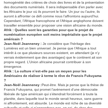
homogénéité des critères de choix des livres et de la présentation
des documents numérisés. Il sera indispensable d’en parler avec
les Africains le jour où ils pourront le faire. Un jour ou l’autre, ils
auront à affronter ce défi comme nous l’affrontons aujourd’hui.
Cependant, l’Afrique francophone et l’Afrique anglophone doivent
travailler ensemble pour proposer une vision africaine du monde.
Afrik : Quelles sont les garanties pour que le projet de
numérisation européen soit moins impérialiste que le projet
américain ?
Jean-Noël Jeanneney :
Je considère que l’héritage des
Lumières est un bien universel. Je pense que l’Afrique a tout
intérêt à ce que plusieurs sources existent, en attendant (je n’y
verrais évidemment que des avantages) que le continent ait son
propre regard. L’Union africaine pourrait contribuer à son
émergence.
Afrik : La culture n’est-elle pas un moyen pour les
Américains de réaliser à terme le rêve de Francis Fukuyama
?
Jean-Noël Jeanneney :
Peut-être. Mais je pense que la thèse de
Francis Fukuyama, qui promet l’avènement d’une démocratie
libérale de type américain qui s’étendrait forcément à toute la
planète, dans laquelle tout le monde serait heureux, sans guerre
ni affrontement, est absurde. Le monde est riche de sa diversité
culturelle et celle-ci n’engendrera pas, en soi, de choc des