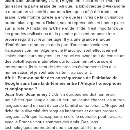
Jean-Noël Jeanneney :
Oui, l’Egypte en l’occurrence. Pour ce
qui est de la partie arabe de l’Afrique, la bibliothèque d’Alexandrie
a marqué un vif intérêt pour mon livre qui a déjà été traduit en
arabe. Cela montre qu’elle a envie que les livres de la civilisation
arabe, plus largement l’Islam, soient représentés en bonne place
sur la Toile. A l’instar de la Chine et de l’Inde. Il est important que
les grandes civilisations de la planète puissent proposer leur
propre regard sur leur héritage. Il y a une grande marque
d’intérêt pour mon projet de la part d’anciennes colonies
françaises comme l’Algérie et le Maroc qui sont effectivement
limités dans leurs moyens. Leur souci est avant tout de constituer
des bibliothèques matérielles qui fonctionnent et qui soient
entretenues. Ils suivent de très près les événements liés à la
numérisation et je souhaite les tenir au courant.
Afrik : Peut-on parler des conséquences de l’initiative de
Google sans faire la différence entre l’Afrique francophone
et anglophone ?
Jean-Noël Jeanneney :
L’Union européenne doit numériser
pour éviter que l’anglais, peu à peu, ne vienne chasser les autres
langues quand on sort du cercle familial ou national. L’Afrique est
riche de la diversité des langues importées et de ses propres
langues. L’Afrique francophone, si elle le souhaite, peut travailler
avec la France : nous sommes des amis. Des liens
technologiques permettront une interopérabilité, une