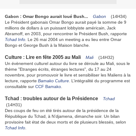
Gabon : Omar Bongo aurait loué Bush...
Gabon
(14H34)
Le Président gabonais Omar Bongo aurait payé la somme de 9
millions de dollars à un puissant lobbyiste américain, Jack
Abramoff, en 2003, pour rencontrer le Président Bush, rapporte
Tchad Info
. Le 26 mai 2004 un meeting a eu lieu entre Omar
Bongo et George Bush à la Maison blanche.
Culture : Lire en fête 2005 au Mali
Mali
(14H32)
Un évènement culturel autour du livre se déroule au Mali, sous le
thème "Etranges écrits, étranges lectures", du 17 au 24
novembre, pour promouvoir le livre et sensibiliser les Maliens à la
lecture, rapporte
Bamako Culture
. L’intégralité du programme est
consultable sur
CCF Bamako
.
Tchad : troubles autour de la Présidence
Tchad
(14H31)
Des coups de feu on été tirés autour de la présidence de la
République du Tchad, à N’djamena, dimanche soir. Un bilan
provisoire fait état de deux morts et de plusieurs blessés, selon
Tchad Info
.