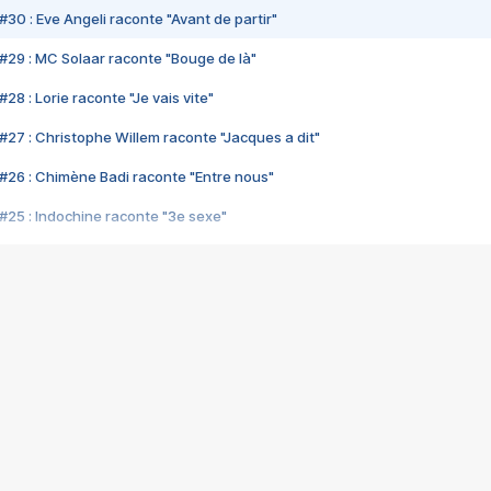
#30 : Eve Angeli raconte "Avant de partir"
#29 : MC Solaar raconte "Bouge de là"
28 : Lorie raconte "Je vais vite"
#27 : Christophe Willem raconte "Jacques a dit"
#26 : Chimène Badi raconte "Entre nous"
#25 : Indochine raconte "3e sexe"
#24 : Zaho raconte "C'est chelou"
#23 : Patrick Bruel raconte "Au café des délices"
#22 : Kyo raconte "Le chemin"
#21 : Nolwenn Leroy raconte "Cassé"
#20 : Patrick Hernandez raconte "Born to be alive"
#19 : Lorie raconte "Près de moi"