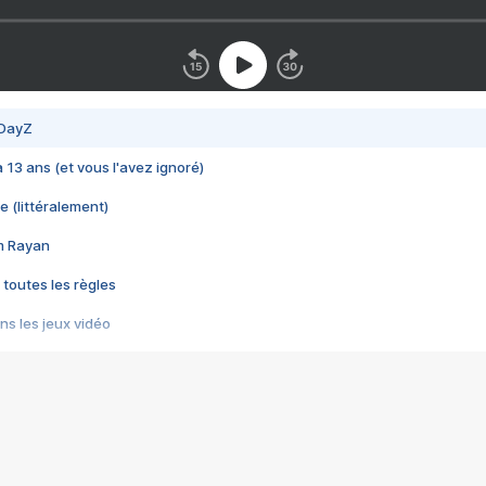
 DayZ
 a 13 ans (et vous l'avez ignoré)
e (littéralement)
im Rayan
 toutes les règles
s les jeux vidéo
us choquant de Rockstar ? - Le scandale BULLY
e plus moche de Steam
du RÊVE tourne au CAUCHEMAR
pendant 8 heures