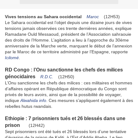
Vives tensions au Sahara occidental
Maroc
(12H53)
Le Sahara occidental est l’objet depuis une dizaine jours de vives
tensions jamais observées ces trente dernières années, explique
Ramadane Ould Messaoud, président de l’Association sahraouie
des droits de l’Homme. L’agitation a lieu à l’approche du 30ème
anniversaire de la Marche verte, marquant le début de l’annexion
par le Maroc de ce territoire administré par l’Espagne, rapporte
Icilomé
.
RD Congo : l’Onu sanctionne les chefs des milices
génocidaires
R.D.C.
(12H50)
L’Onu sanctionne les chefs des milices : ces militaires et hommes
d’affaires opérant en République démocratique du Congo sont
privés de leurs avoirs, ainsi que de la possibilité de voyager,
indique
Alwahida info
. Ces mesures s’appliquent également à des
rebelles hutus rwandais.
Ethiopie : 7 prisonniers tués et 26 blessés dans une
prison
(12H42)
Sept prisonniers ont été tués et 26 blessés lors d’une tentative
d’évasion de la prison de Kaliti, à l’Est d’Addis Abeba. Le lien