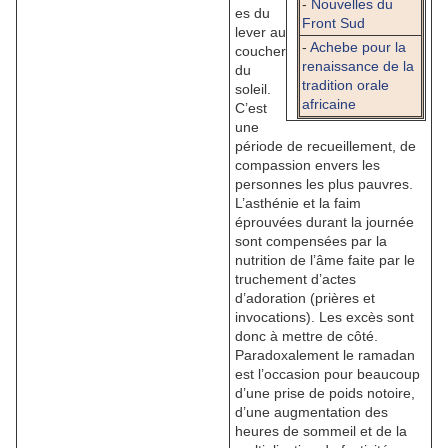
-
Nouvelles du
es du
Front Sud
lever au
-
Achebe pour la
coucher
renaissance de la
du
tradition orale
soleil.
africaine
C’est
une
période de recueillement, de
compassion envers les
personnes les plus pauvres.
L’asthénie et la faim
éprouvées durant la journée
sont compensées par la
nutrition de l’âme faite par le
truchement d’actes
d’adoration (prières et
invocations). Les excès sont
donc à mettre de côté.
Paradoxalement le ramadan
est l’occasion pour beaucoup
d’une prise de poids notoire,
d’une augmentation des
heures de sommeil et de la