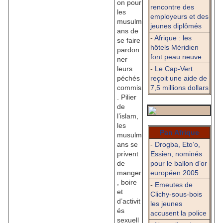
on pour
rencontre des
les
employeurs et des
musulm
jeunes diplômés
ans de
-
Afrique : les
se faire
hôtels Méridien
pardon
font peau neuve
ner
leurs
-
Le Cap-Vert
péchés
reçoit une aide de
commis
7,5 millions dollars
. Pilier
de
l’islam,
les
Pan Afrique
musulm
ans se
-
Drogba, Eto’o,
privent
Essien, nominés
de
pour le ballon d’or
manger
européen 2005
, boire
-
Emeutes de
et
Clichy-sous-bois
d’activit
les jeunes
és
accusent la police
sexuell