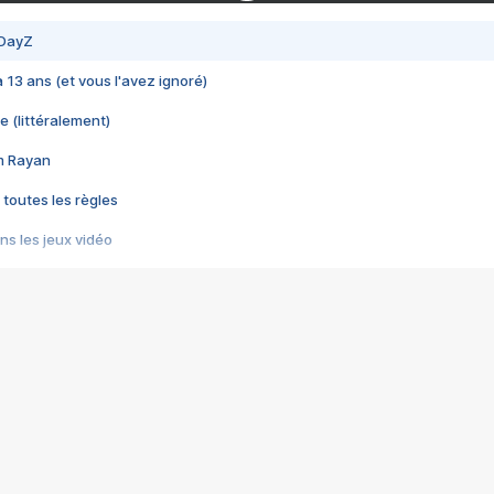
 DayZ
 a 13 ans (et vous l'avez ignoré)
e (littéralement)
im Rayan
 toutes les règles
s les jeux vidéo
us choquant de Rockstar ? - Le scandale BULLY
e plus moche de Steam
du RÊVE tourne au CAUCHEMAR
pendant 8 heures
it… à tort
umiliés par un jeu vidéo