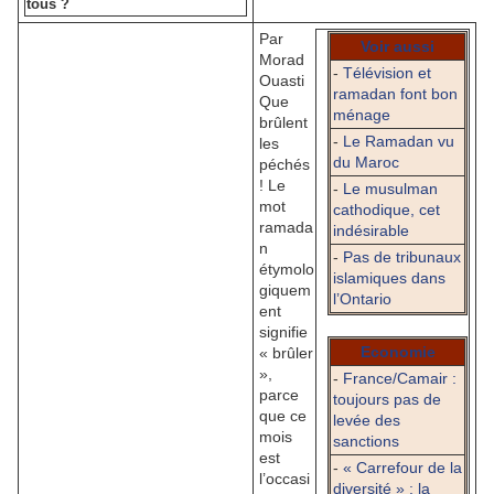
tous ?
Par
Voir aussi
Morad
-
Télévision et
Ouasti
ramadan font bon
Que
ménage
brûlent
-
Le Ramadan vu
les
du Maroc
péchés
! Le
-
Le musulman
mot
cathodique, cet
ramada
indésirable
n
-
Pas de tribunaux
étymolo
islamiques dans
giquem
l’Ontario
ent
signifie
Economie
« brûler
»,
-
France/Camair :
parce
toujours pas de
que ce
levée des
mois
sanctions
est
-
« Carrefour de la
l’occasi
diversité » : la