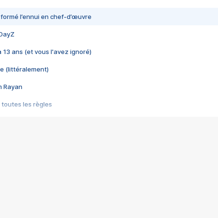
nsformé l’ennui en chef-d’œuvre
 DayZ
 a 13 ans (et vous l'avez ignoré)
e (littéralement)
im Rayan
 toutes les règles
s les jeux vidéo
us choquant de Rockstar ? - Le scandale BULLY
e plus moche de Steam
du RÊVE tourne au CAUCHEMAR
pendant 8 heures
it… à tort