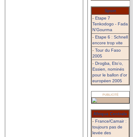
Sport
-
Etape 7
Tenkodogo - Fada
N’Gourma
-
Etape 6 : Schnell
encore trop vite
-
Tour du Faso
2005
-
Drogba, Eto’o,
Essien, nominés
pour le ballon d’or
européen 2005
PUBLICITÉ
Afrique Centrale
-
France/Camair :
toujours pas de
levée des